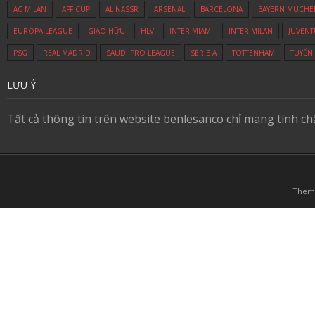
AC MILAN
AFF CUP
AL NASSR
ARSENAL
BARCELONA
BAYERN MUCHE
EUROPA LEAGUE
GIAO HỮU
HLV
INTER MIAMI
INTER MILAN
JUVENT
PSG
REAL MADRID
SAUDI PRO LEAGUE
SERIE A
TOTTENHAM
TUYỂN
LƯU Ý
Tất cả thông tin trên website benlesanco chỉ mang tính c
Them