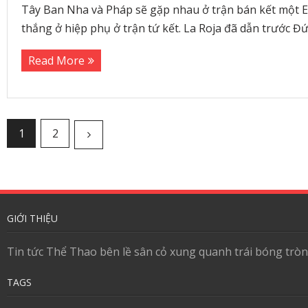
Tây Ban Nha và Pháp sẽ gặp nhau ở trận bán kết một Eu
thắng ở hiệp phụ ở trận tứ kết. La Roja đã dẫn trước Đứ
Read More
1
2
GIỚI THIỆU
Tin tức Thể Thao bên lề sân cỏ xung quanh trái bóng tròn
TAGS