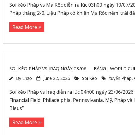
Soi kèo Pháp vs Ma Rốc diễn ra lúc 03h00 ngày 10/07/20
Pháp thắng 2-0. Liệu Pháp có khiến Ma Rốc nếm ‘trái đắ
Read More
SOI KÈO PHÁP VS IRAQ NGÀY 23/06 — BẢNG I WORLD CU
By
Enzo
June 22, 2026
Soi Kèo
tuyển Pháp
,
Soi kèo Pháp vs Iraq diễn ra lúc 04h00 ngày 23/06/2026 
Financial Field, Philadelphia, Pennsylvania, Mỹ. Pháp và
Bleus”
Read More