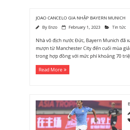
JOAO CANCELO GIA NHẬP BAYERN MUNICH
By
Enzo
February 1, 2023
Tin tức
Nhà vô địch nước Đức, Bayern Munich đã x
mượn từ Manchester City đến cuối mùa giải 
trong hợp đồng với mức phí khoảng 70 triệ
Read More