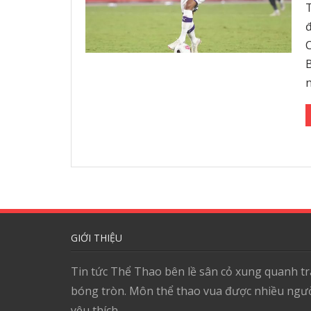
đ
GIỚI THIỆU
Tin tức Thể Thao bên lề sân cỏ xung quanh tr
bóng tròn. Môn thể thao vua được nhiều ngư
yêu thích