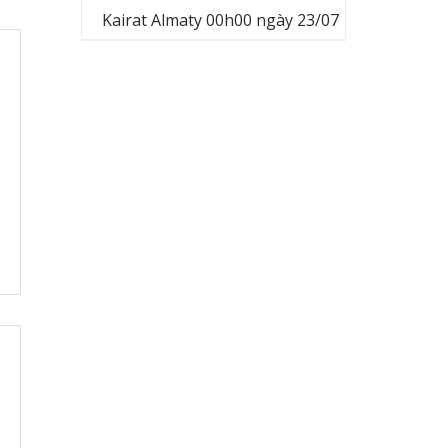
Kairat Almaty 00h00 ngày 23/07