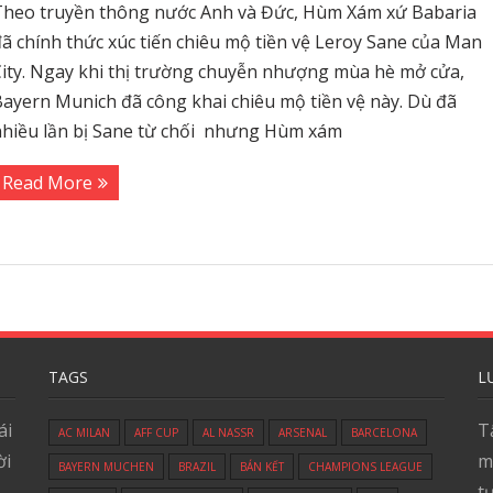
Theo truyền thông nước Anh và Đức, Hùm Xám xứ Babaria
ã chính thức xúc tiến chiêu mộ tiền vệ Leroy Sane của Man
City. Ngay khi thị trường chuyễn nhượng mùa hè mở cửa,
Bayern Munich đã công khai chiêu mộ tiền vệ này. Dù đã
nhiều lần bị Sane từ chối nhưng Hùm xám
Read More
TAGS
L
ái
T
AC MILAN
AFF CUP
AL NASSR
ARSENAL
BARCELONA
ời
m
BAYERN MUCHEN
BRAZIL
BÁN KẾT
CHAMPIONS LEAGUE
t