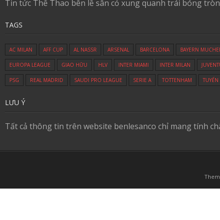
Tin tức Thể Thao bên lề sân cỏ xung quanh trái bóng tròn
TAGS
AC MILAN
AFF CUP
AL NASSR
ARSENAL
BARCELONA
BAYERN MUCHE
EUROPA LEAGUE
GIAO HỮU
HLV
INTER MIAMI
INTER MILAN
JUVENT
PSG
REAL MADRID
SAUDI PRO LEAGUE
SERIE A
TOTTENHAM
TUYỂN
LƯU Ý
Tất cả thông tin trên website benlesanco chỉ mang tính c
Them