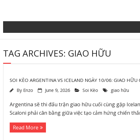
Skip
to
content
TAG ARCHIVES: GIAO HỮU
SOI KÈO ARGENTINA VS ICELAND NGÀY 10/06: GIAO HỮU
By
Enzo
June 9, 2026
Soi Kèo
giao hữu
Argentina sẽ thi đấu trận giao hữu cuối cùng gặp Icela
Scaloni phải cân bằng giữa việc tạo cảm hứng chiến thắn
Read More