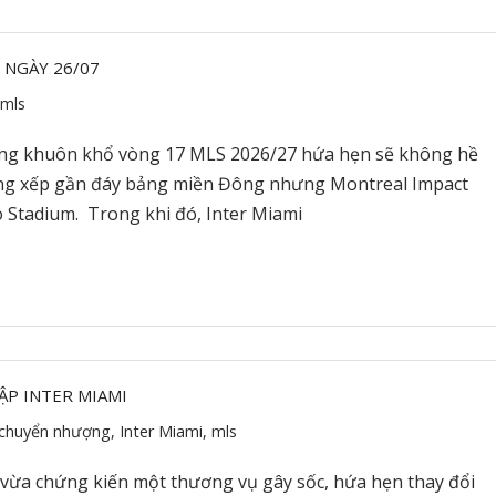
 NGÀY 26/07
mls
rong khuôn khổ vòng 17 MLS 2026/27 hứa hẹn sẽ không hề
đang xếp gần đáy bảng miền Đông nhưng Montreal Impact
o Stadium. Trong khi đó, Inter Miami
ẬP INTER MIAMI
chuyển nhượng
,
Inter Miami
,
mls
vừa chứng kiến một thương vụ gây sốc, hứa hẹn thay đổi