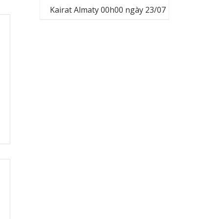
Kairat Almaty 00h00 ngày 23/07