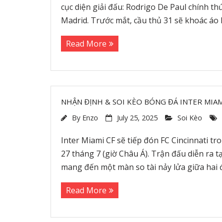
cục diện giải đấu: Rodrigo De Paul chính t
Madrid. Trước mắt, cầu thủ 31 sẽ khoác áo 
Read More
NHẬN ĐỊNH & SOI KÈO BÓNG ĐÁ INTER MIAMI 
By
Enzo
July 25, 2025
Soi Kèo
Inter Miami CF sẽ tiếp đón FC Cincinnati 
27 tháng 7 (giờ Châu Á). Trận đấu diễn ra 
mang đến một màn so tài nảy lửa giữa hai
Read More