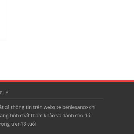
ƯU Ý
ất cả thông tin trên website benlesanco chỉ
ang tính chất tham khảo và dành cho đối
ượng tren18 tuổi