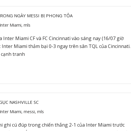
 TRONG NGÀY MESSI BỊ PHONG TỎA
Inter Miami
,
mls
 Inter Miami CF và FC Cincinnati vào sáng nay (16/07 giờ
: Inter Miami thảm bại 0-3 ngay trên sân TQL của Cincinnati.
 cạnh tranh
 GỤC NASHVILLE SC
Inter Miami
,
messi
,
mls
hi ghi cú đúp trong chiến thắng 2-1 của Inter Miami trước