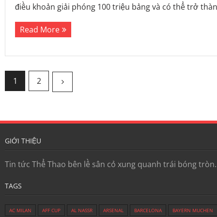
điều khoản giải phóng 100 triệu bảng và có thể trở thà
Read More
1
2
GIỚI THIỆU
Tin tức Thể Thao bên lề sân cỏ xung quanh trái bóng tròn
TAGS
AC MILAN
AFF CUP
AL NASSR
ARSENAL
BARCELONA
BAYERN MUCHEN