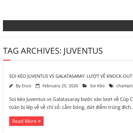
Skip
to
content
TAG ARCHIVES: JUVENTUS
SOI KÈO JUVENTUS VS GALATASARAY: LƯỢT VỀ KNOCK-OUT
By
Enzo
February 25, 2026
Soi Kèo
champio
Soi kèo Juventus vs Galatasaray bước vào lượt về Cúp C1 
toàn bị lép vế về chỉ số: cầm bóng, dứt điểm trúng đích…
Read More