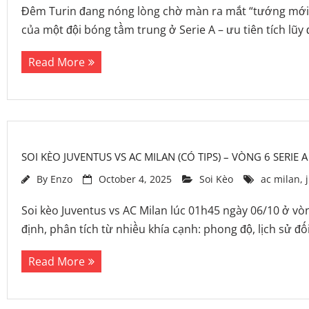
Đêm Turin đang nóng lòng chờ màn ra mắt “tướng mới” 
của một đội bóng tầm trung ở Serie A – ưu tiên tích lũy
Read More
SOI KÈO JUVENTUS VS AC MILAN (CÓ TIPS) – VÒNG 6 SERIE A
By
Enzo
October 4, 2025
Soi Kèo
ac milan
,
Soi kèo Juventus vs AC Milan lúc 01h45 ngày 06/10 ở v
định, phân tích từ nhiều khía cạnh: phong độ, lịch sử đố
Read More