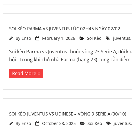
SOI KÈO PARMA VS JUVENTUS LÚC 02H45 NGÀY 02/02
By
Enzo
February 1, 2026
Soi Kèo
juventus
Soi kèo Parma vs Juventus thuộc vòng 23 Serie A, đội k
hội. Trong khi chủ nhà Parma (hạng 23) cũng cần điểm
Read More
SOI KÈO JUVENTUS VS UDINESE – VÒNG 9 SERIE A (30/10)
By
Enzo
October 28, 2025
Soi Kèo
juventus