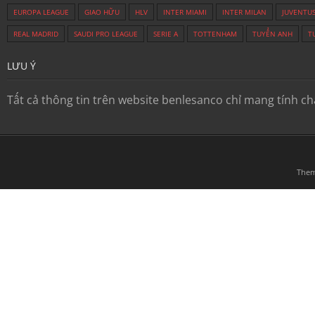
EUROPA LEAGUE
GIAO HỮU
HLV
INTER MIAMI
INTER MILAN
JUVENTU
REAL MADRID
SAUDI PRO LEAGUE
SERIE A
TOTTENHAM
TUYỂN ANH
T
LƯU Ý
Tất cả thông tin trên website benlesanco chỉ mang tính c
The