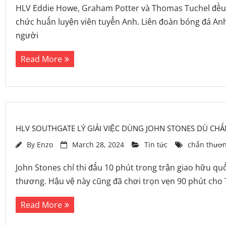
HLV Eddie Howe, Graham Potter và Thomas Tuchel đều c
chức huấn luyện viên tuyển Anh. Liên đoàn bóng đá Anh
người
Read More
HLV SOUTHGATE LÝ GIẢI VIỆC DÙNG JOHN STONES DÙ C
By
Enzo
March 28, 2024
Tin tức
chấn thươ
John Stones chỉ thi đấu 10 phút trong trận giao hữu quố
thương. Hậu vệ này cũng đã chơi trọn vẹn 90 phút cho T
Read More