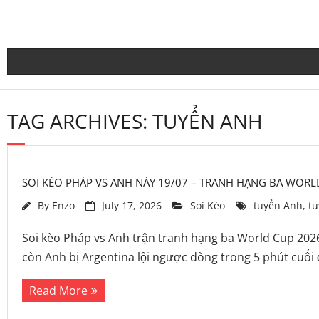
Skip
to
content
TAG ARCHIVES: TUYỂN ANH
SOI KÈO PHÁP VS ANH NÀY 19/07 – TRANH HẠNG BA WORL
By
Enzo
July 17, 2026
Soi Kèo
tuyển Anh
,
t
Soi kèo Pháp vs Anh trận tranh hạng ba World Cup 2026 
còn Anh bị Argentina lội ngược dòng trong 5 phút cuối đ
Read More