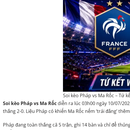
Soi kèo Pháp vs Ma Rốc – Tứ k
Soi kèo Pháp vs Ma Rốc
diễn ra lúc 03h00 ngày 10/07/202
thắng 2-0. Liệu Pháp có khiến Ma Rốc nếm ‘trái đắng’ thêm
Pháp đang toàn thắng cả 5 trận, ghi 14 bàn và chỉ để thủn