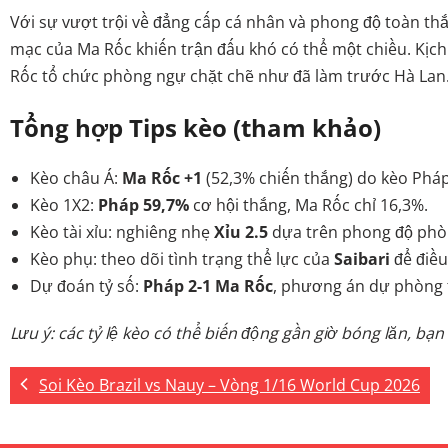
Với sự vượt trội về đẳng cấp cá nhân và phong độ toàn th
mạc của Ma Rốc khiến trận đấu khó có thể một chiều. Kịch
Rốc tổ chức phòng ngự chặt chẽ như đã làm trước Hà Lan
Tổng hợp Tips kèo (tham khảo)
Kèo châu Á:
Ma Rốc +1
(52,3% chiến thắng) do kèo Pháp
Kèo 1X2:
Pháp 59,7%
cơ hội thắng, Ma Rốc chỉ 16,3%.
Kèo tài xỉu: nghiêng nhẹ
Xỉu 2.5
dựa trên phong độ phòng
Kèo phụ: theo dõi tình trạng thể lực của
Saibari
để điều
Dự đoán tỷ số:
Pháp 2-1 Ma Rốc
, phương án dự phòng 
Lưu ý: các tỷ lệ kèo có thể biến động gần giờ bóng lăn, bạn
Soi Kèo Brazil vs Nauy – Vòng 1/16 World Cup 2026