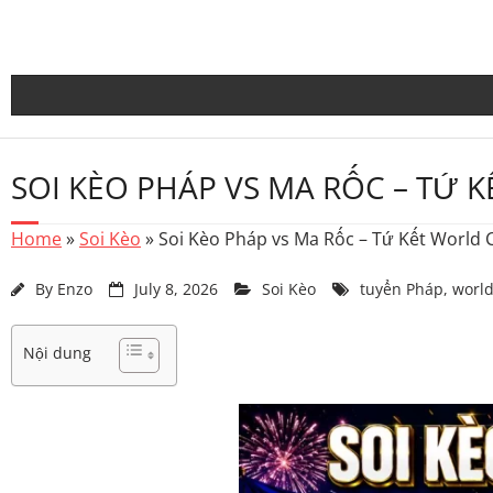
Skip
to
content
SOI KÈO PHÁP VS MA RỐC – TỨ 
Home
»
Soi Kèo
»
Soi Kèo Pháp vs Ma Rốc – Tứ Kết World 
By
Enzo
July 8, 2026
Soi Kèo
tuyển Pháp
,
worl
Nội dung