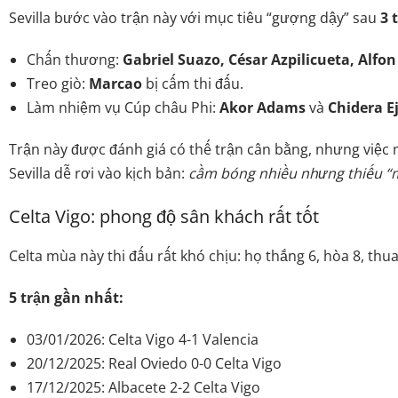
Sevilla bước vào trận này với mục tiêu “gượng dậy” sau
3 
Chấn thương:
Gabriel Suazo, César Azpilicueta, Alfo
Treo giò:
Marcao
bị cấm thi đấu.
Làm nhiệm vụ Cúp châu Phi:
Akor Adams
và
Chidera E
Trận này được đánh giá có thế trận cân bằng, nhưng việc 
Sevilla dễ rơi vào kịch bản:
cầm bóng nhiều nhưng thiếu “m
Celta Vigo: phong độ sân khách rất tốt
Celta mùa này thi đấu rất khó chịu: họ thắng 6, hòa 8, th
5 trận gần nhất:
03/01/2026: Celta Vigo 4-1 Valencia
20/12/2025: Real Oviedo 0-0 Celta Vigo
17/12/2025: Albacete 2-2 Celta Vigo