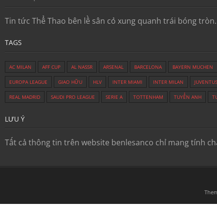
Tin tức Thể Thao bên lề sân cỏ xung quanh trái bóng tròn
TAGS
AC MILAN
AFF CUP
AL NASSR
ARSENAL
BARCELONA
BAYERN MUCHEN
EUROPA LEAGUE
GIAO HỮU
HLV
INTER MIAMI
INTER MILAN
JUVENTU
REAL MADRID
SAUDI PRO LEAGUE
SERIE A
TOTTENHAM
TUYỂN ANH
T
LƯU Ý
Tất cả thông tin trên website benlesanco chỉ mang tính c
The