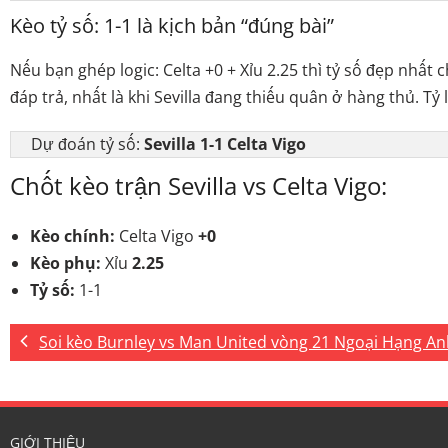
Kèo tỷ số: 1-1 là kịch bản “đúng bài”
Nếu bạn ghép logic: Celta +0 + Xỉu 2.25 thì tỷ số đẹp nhất 
đáp trả, nhất là khi Sevilla đang thiếu quân ở hàng thủ. T
Dự đoán tỷ số: 
Sevilla 1-1 Celta Vigo
Chốt kèo trận Sevilla vs Celta Vigo:
Kèo chính:
Celta Vigo
+0
Kèo phụ:
Xỉu
2.25
Tỷ số:
1-1
Soi kèo Burnley vs Man United vòng 21 Ngoại Hạng An
GIỚI THIỆU