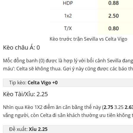
Kèo trước trận Sevilla vs Celta Vigo
Kèo châu Á: 0
Mốc đồng banh (0) được là hợp lý với bối cảnh Sevilla đang
máu’: Celta sẽ không thua. Gợi ý này cũng được các báo th
Tip kèo: 
Celta Vigo +0
Kèo Tài/Xỉu: 2.25
Nhìn qua Kèo 1X2 điểm ăn cân bằng thế này (
2.75
3.25
2.6
vắng người, còn Celta đi sân khách thường ưu tiên không 
Đề xuất: 
Xỉu 2.25