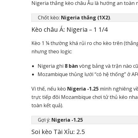
Nigeria thắng kèo châu Âu là hướng an toàn n
Chốt kèo: 
Nigeria thắng (1X2)
.
Kèo châu Á: Nigeria – 1 1/4
Kèo 1 ¼ thường khá rủi ro cho kèo trên (thắng
nhưng theo logic:
Nigeria ghi
8 bàn
vòng bảng và trận nào cũn
Mozambique thủng lưới “có hệ thống” ở AFC
Vì thế, nếu kèo
Nigeria -1.25
mình nghiêng về 
trực tiếp đôi Mozambique chơi tử thủ kéo nhau
toàn kết quả).
Gợi ý: 
Nigeria -1.25
Soi kèo Tài Xỉu: 2.5