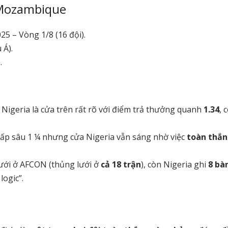
 Mozambique
5 – Vòng 1/8 (16 đội).
 Á).
.
 Nigeria là cửa trên rất rõ với điểm trả thưởng quanh
1.34
, 
hấp sâu 1 ¼ nhưng cửa Nigeria vẫn sáng nhờ việc
toàn thắ
ưới ở AFCON (thủng lưới ở
cả 18 trận
), còn Nigeria ghi
8 bà
logic”.