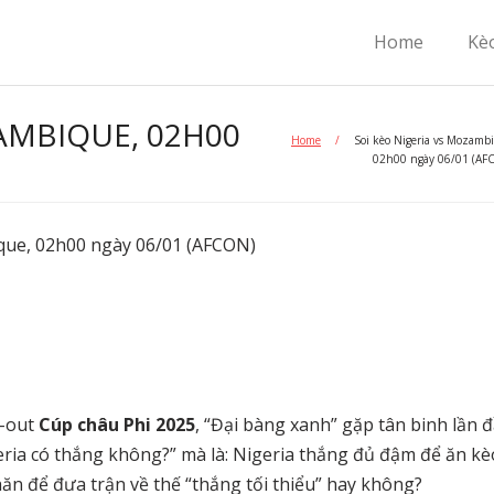
Home
Kè
AMBIQUE, 02H00
Home
/
Soi kèo Nigeria vs Mozamb
02h00 ngày 06/01 (AF
que, 02h00 ngày 06/01 (AFCON)
-out
Cúp châu Phi 2025
, “Đại bàng xanh” gặp tân binh lần 
ria có thắng không?” mà là: Nigeria thắng đủ đậm để ăn kè
n để đưa trận về thế “thắng tối thiểu” hay không?