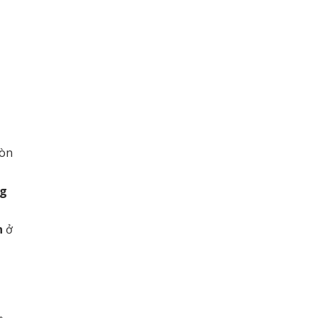
còn
ng
n
ở