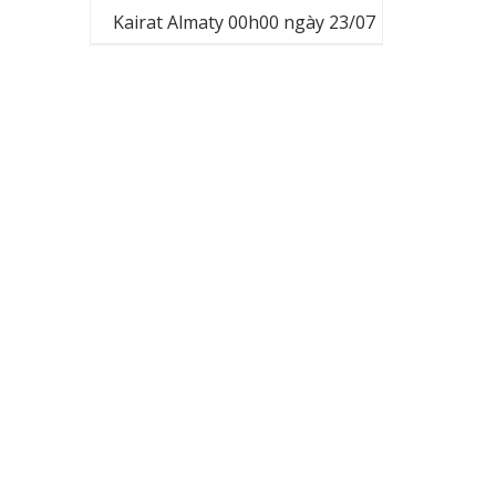
Kairat Almaty 00h00 ngày 23/07