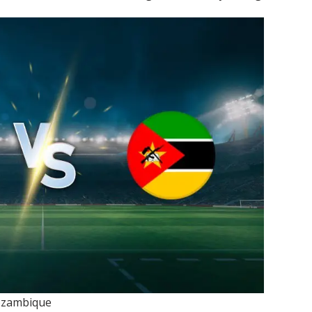
ozambique