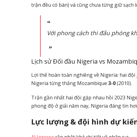
trận đều có bàn) và cũng chưa từng giữ sạch l
Với phong cách thi đấu phóng k
Lịch sử Đối đầu Nigeria vs Mozambi
Lợi thế hoàn toàn nghiêng về Nigeria: hai độ
Nigeria từng thắng Mozambique
3-0
(2010).
Trận gần nhất hai đội gặp nhau hồi 2023 Niger
phong độ ở giải năm nay, Nigeria đáng tin hơn
Lực lượng & đội hình dự kiến
Al Jazeera
cập nhật khá chi tiết về nhân sự: