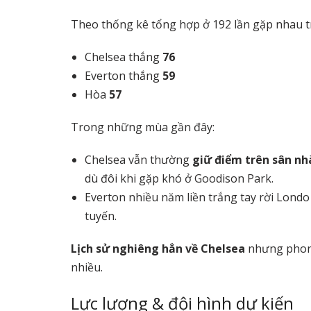
Theo thống kê tổng hợp ở 192 lần gặp nhau 
Chelsea thắng
76
Everton thắng
59
Hòa
57
Trong những mùa gần đây:
Chelsea vẫn thường
giữ điểm trên sân nh
dù đôi khi gặp khó ở Goodison Park.
Everton nhiều năm liền trắng tay rời Londo
tuyến.
Lịch sử nghiêng hẳn về Chelsea
nhưng phong 
nhiều.
Lực lượng & đội hình dự kiến