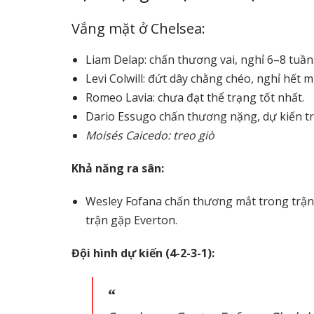
Vắng mặt ở Chelsea:
Liam Delap: chấn thương vai, nghỉ 6–8 tuần
Levi Colwill: đứt dây chằng chéo, nghỉ hết m
Romeo Lavia: chưa đạt thể trạng tốt nhất.
Dario Essugo chấn thương nặng, dự kiến tr
Moisés Caicedo: treo giò
Khả năng ra sân:
Wesley Fofana chấn thương mắt trong trận 
trận gặp Everton.
Đội hình dự kiến (4-2-3-1):