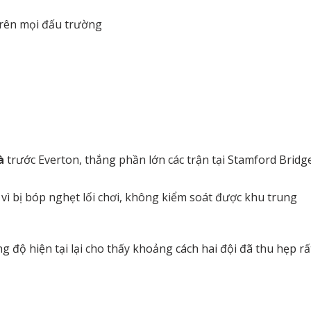
trên mọi đấu trường
à
trước Everton, thắng phần lớn các trận tại Stamford Bridg
 vì bị bóp nghẹt lối chơi, không kiểm soát được khu trung
độ hiện tại lại cho thấy khoảng cách hai đội đã thu hẹp rấ