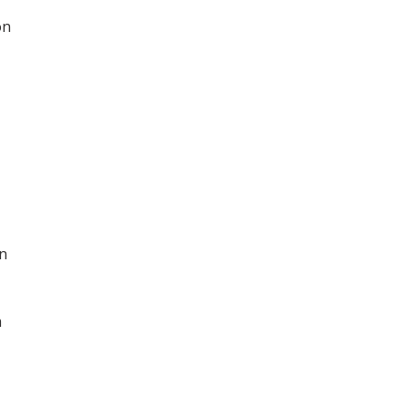
on
ến
m