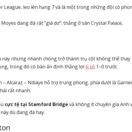
r League, leo lên hạng 7 và là một trong những đội có pho
 Moyes đang đá rất “già dơ”: thắng ở sân Crystal Palace,
 này nhưng nhanh chóng trở thành trụ cột không thể thay
rọng, trong đó có bàn ấn định thắng lợi
tỉ số
1–0 trước
h – Alcaraz – Ndiaye hỗ trợ trung phong, phía dưới là Garne
hái rất nhanh.
đấu
cực tệ tại Stamford Bridge
và không ít chuyên gia Anh 
 này dù đang đá hay.
rton