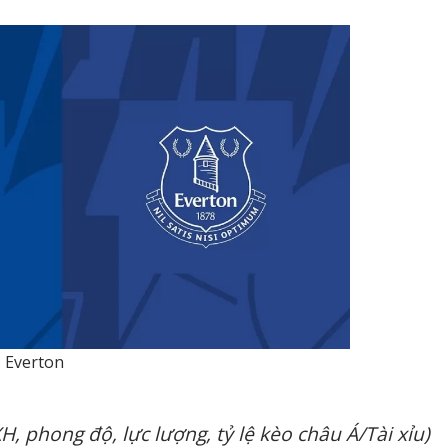
 Everton
XH, phong độ, lực lượng, tỷ lệ kèo châu Á/Tài xỉu)