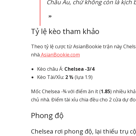
Châu Âu, chứ không còn là kịch 
Tỷ lệ kèo tham khảo
Theo tỷ lệ cược từ AsianBookie trận này Chels
nhà
AsianBookie.com
Kèo châu Á:
Chelsea -3/4
Kèo Tài/Xỉu:
2 ½
(lựa 1.9)
Mốc Chelsea -¾ với điểm ăn ít (
1.85
) nhiều kh
chủ nhà. Điểm tài xỉu chia đều cho 2 cửa dự đ
Phong độ
Chelsea rơi phong độ, lại thiếu trụ c