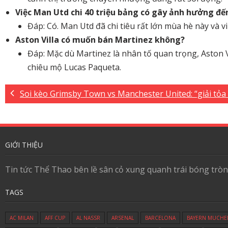
Việc Man Utd chi 40 triệu bảng có gây ảnh hưởng đ
Đáp: Có. Man Utd đã chi tiêu rất lớn mùa hè này và 
Aston Villa có muốn bán Martinez không?
Đáp: Mặc dù Martinez là nhân tố quan trọng, Aston V
chiêu mộ Lucas Paqueta.
Soi kèo Grimsby Town vs Manchester United: “giải tỏa
GIỚI THIỆU
Tin tức Thể Thao bên lề sân cỏ xung quanh trái bóng tròn
TAGS
AC MILAN
AFF CUP
AL NASSR
ARSENAL
BARCELONA
BAYERN MUCHE