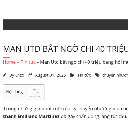
Skip
to
content
MAN UTD BẤT NGỜ CHI 40 TRIỆ
Home
»
Tin tức
»
Man Utd bất ngờ chi 40 triệu bảng hỏi m
By
Enzo
August 31, 2025
Tin tức
chuyển nhượ
Nội dung
Trong những giờ phút cuối của kỳ chuyển nhượng mùa hè 2
thành Emiliano Martinez
đã gây chấn động làng túc cầu.