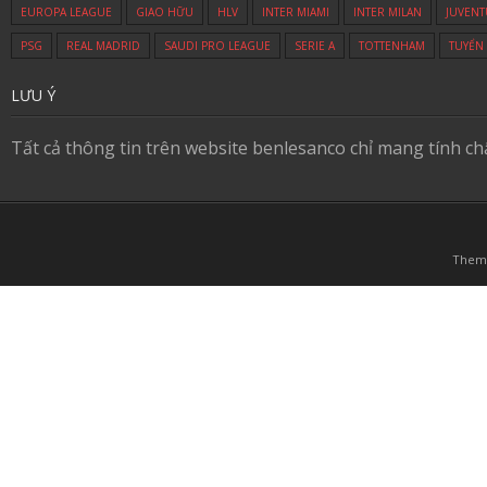
EUROPA LEAGUE
GIAO HỮU
HLV
INTER MIAMI
INTER MILAN
JUVENT
PSG
REAL MADRID
SAUDI PRO LEAGUE
SERIE A
TOTTENHAM
TUYỂN
LƯU Ý
Tất cả thông tin trên website benlesanco chỉ mang tính c
Them