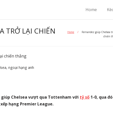
Home
Kè
 TRỞ LẠI CHIẾN
Home
/
Fernandez giúp Chelsea tr
chiến t
ại chiến thắng
lsea
,
ngoại hạng anh
, giúp Chelsea vượt qua Tottenham với
tỷ số
1-0, qua đó
ng xếp hạng Premier League.