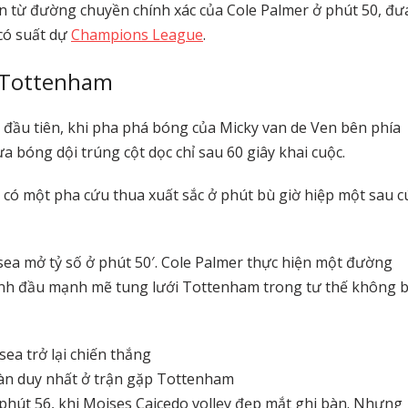
n từ đường chuyền chính xác của Cole Palmer ở phút 50, đư
có suất dự
Champions League
.
– Tottenham
y đầu tiên, khi pha phá bóng của Micky van de Ven bên phía
 bóng dội trúng cột dọc chỉ sau 60 giây khai cuộc.
 có một pha cứu thua xuất sắc ở phút bù giờ hiệp một sau c
sea mở tỷ số ở phút 50′. Cole Palmer thực hiện một đường
đánh đầu mạnh mẽ tung lưới Tottenham trong tư thế không b
àn duy nhất ở trận gặp Tottenham
phút 56, khi Moises Caicedo volley đẹp mắt ghi bàn. Nhưng