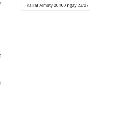
a
Kairat Almaty 00h00 ngày 23/07
ú
ị