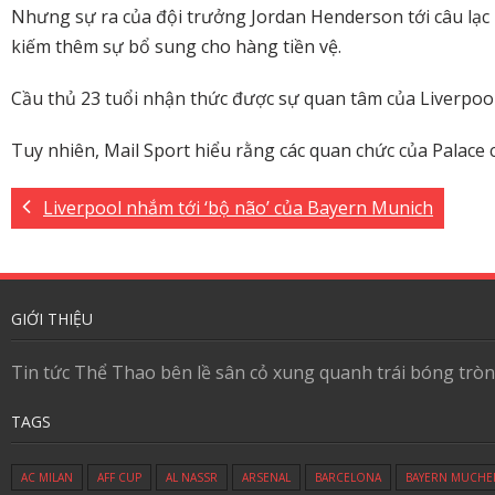
Nhưng sự ra của đội trưởng Jordan Henderson tới câu lạc 
kiếm thêm sự bổ sung cho hàng tiền vệ.
Cầu thủ 23 tuổi nhận thức được sự quan tâm của Liverpoo
Tuy nhiên, Mail Sport hiểu rằng các quan chức của Palace c
Liverpool nhắm tới ‘bộ não’ của Bayern Munich
GIỚI THIỆU
Tin tức Thể Thao bên lề sân cỏ xung quanh trái bóng tròn
TAGS
AC MILAN
AFF CUP
AL NASSR
ARSENAL
BARCELONA
BAYERN MUCHE