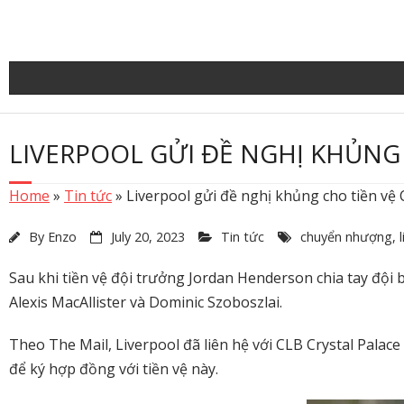
Skip
to
content
LIVERPOOL GỬI ĐỀ NGHỊ KHỦNG 
Home
»
Tin tức
»
Liverpool gửi đề nghị khủng cho tiền vệ 
By
Enzo
July 20, 2023
Tin tức
chuyển nhượng
,
Sau khi tiền vệ đội trưởng Jordan Henderson chia tay đội 
Alexis MacAllister và Dominic Szoboszlai.
Theo The Mail, Liverpool đã liên hệ với CLB Crystal Palac
để ký hợp đồng với tiền vệ này.