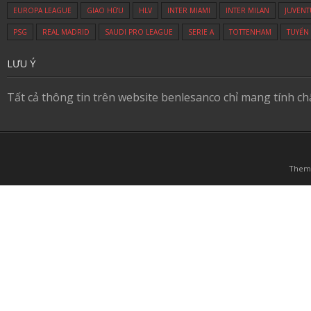
EUROPA LEAGUE
GIAO HỮU
HLV
INTER MIAMI
INTER MILAN
JUVENT
PSG
REAL MADRID
SAUDI PRO LEAGUE
SERIE A
TOTTENHAM
TUYỂN
LƯU Ý
Tất cả thông tin trên website benlesanco chỉ mang tính c
Them