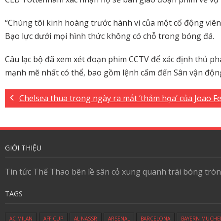
“Chúng tôi kinh hoàng trước hành vi của một cổ động viê
Bạo lực dưới mọi hình thức không có chỗ trong bóng đá.
Câu lạc bộ đã xem xét đoạn phim CCTV để xác định thủ ph
mạnh mẽ nhất có thể, bao gồm lệnh cấm đến Sân vận độn
Chelsea thua trong ngày ra mắt ‘thảm họa’ của Joao Fe
GIỚI THIỆU
Tin tức Thể Thao bên lề sân cỏ xung quanh trái bóng tròn
TAGS
AC MILAN
AFF CUP
AL NASSR
ARSENAL
BARCELONA
BAYERN MUCHE