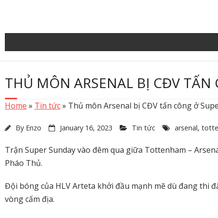
Skip
to
content
THỦ MÔN ARSENAL BỊ CĐV TẤN
Home
»
Tin tức
»
Thủ môn Arsenal bị CĐV tấn công ở Sup
By
Enzo
January 16, 2023
Tin tức
arsenal
,
tott
Trận Super Sunday vào đêm qua giữa Tottenham – Arsenal
Pháo Thủ.
Đội bóng của HLV Arteta khởi đầu mạnh mẽ dù đang thi đấ
vòng cấm địa.