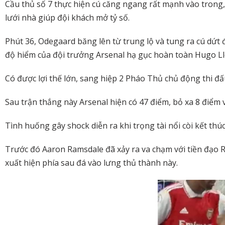
Cầu thủ số 7 thực hiện cú căng ngang rất mạnh vào trong
lưới nhà giúp đội khách mở tỷ số.
Phút 36, Odegaard băng lên từ trung lộ và tung ra cú dứt đ
độ hiểm của đội trưởng Arsenal hạ gục hoàn toàn Hugo Ll
Có được lợi thế lớn, sang hiệp 2 Pháo Thủ chủ động thi đ
Sau trận thắng này Arsenal hiện có 47 điểm, bỏ xa 8 điểm 
Tình huống gây shock diễn ra khi trọng tài nổi còi kết t
Trước đó Aaron Ramsdale đã xảy ra va chạm với tiền đạo R
xuất hiện phía sau đá vào lưng thủ thành này.