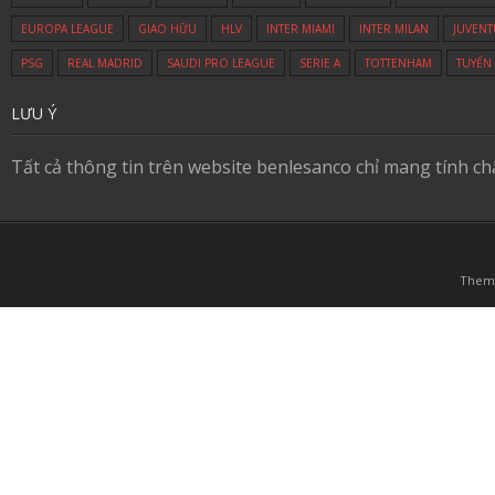
EUROPA LEAGUE
GIAO HỮU
HLV
INTER MIAMI
INTER MILAN
JUVENT
PSG
REAL MADRID
SAUDI PRO LEAGUE
SERIE A
TOTTENHAM
TUYỂN
LƯU Ý
Tất cả thông tin trên website benlesanco chỉ mang tính c
Them