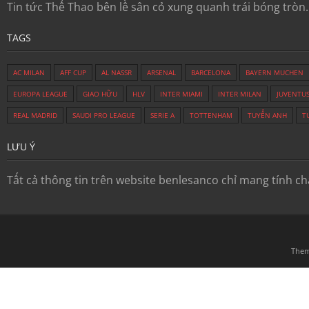
Tin tức Thể Thao bên lề sân cỏ xung quanh trái bóng tròn
TAGS
AC MILAN
AFF CUP
AL NASSR
ARSENAL
BARCELONA
BAYERN MUCHEN
EUROPA LEAGUE
GIAO HỮU
HLV
INTER MIAMI
INTER MILAN
JUVENTU
REAL MADRID
SAUDI PRO LEAGUE
SERIE A
TOTTENHAM
TUYỂN ANH
T
LƯU Ý
Tất cả thông tin trên website benlesanco chỉ mang tính c
The