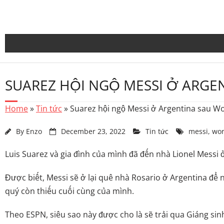
Skip
to
content
SUAREZ HỘI NGỘ MESSI Ở ARGE
Home
»
Tin tức
»
Suarez hội ngộ Messi ở Argentina sau W
By
Enzo
December 23, 2022
Tin tức
messi
,
wor
Luis Suarez và gia đình của mình đã đến nhà Lionel Messi
Được biết, Messi sẽ ở lại quê nhà Rosario ở Argentina để 
quý còn thiếu cuối cùng của mình.
Theo ESPN, siêu sao này được cho là sẽ trải qua Giáng sin