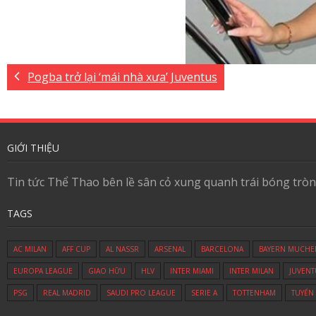
Pogba trở lại ‘mái nhà xưa’ Juventus
GIỚI THIỆU
Tin tức Thể Thao bên lề sân cỏ xung quanh trái bóng tròn
TAGS
AC MILAN
AFF CUP
AL NASSR
ARSENAL
BARCELONA
BAYERN MUCHE
EUROPA LEAGUE
GIAO HỮU
HLV
INTER MIAMI
INTER MILAN
JUVENT
PSG
REAL MADRID
SAUDI PRO LEAGUE
SERIE A
TOTTENHAM
TUYỂN