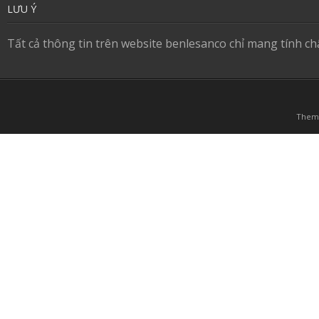
LƯU Ý
Tất cả thông tin trên website benlesanco chỉ mang tính c
Them