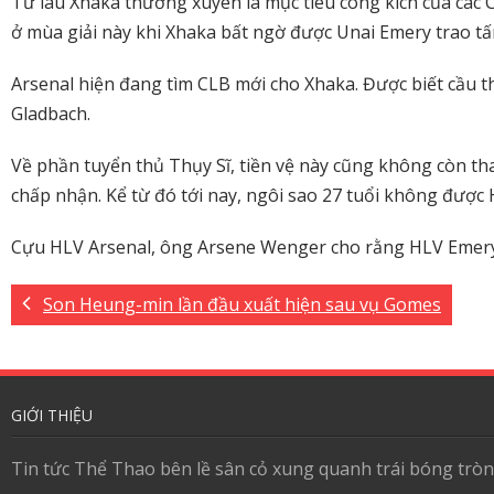
Từ lâu Xhaka thường xuyên là mục tiêu công kích của các 
ở mùa giải này khi Xhaka bất ngờ được Unai Emery trao t
Arsenal hiện đang tìm CLB mới cho Xhaka. Được biết cầu t
Gladbach.
Về phần tuyển thủ Thụy Sĩ, tiền vệ này cũng không còn th
chấp nhận. Kể từ đó tới nay, ngôi sao 27 tuổi không được
Cựu HLV Arsenal, ông Arsene Wenger cho rằng HLV Emery 
Son Heung-min lần đầu xuất hiện sau vụ Gomes
GIỚI THIỆU
Tin tức Thể Thao bên lề sân cỏ xung quanh trái bóng tròn