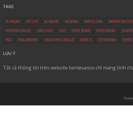
TAGS
AC MILAN
AFF CUP
AL NASSR
ARSENAL
BARCELONA
BAYERN MUCHE
EUROPA LEAGUE
GIAO HỮU
HLV
INTER MIAMI
INTER MILAN
JUVENT
PSG
REAL MADRID
SAUDI PRO LEAGUE
SERIE A
TOTTENHAM
TUYỂN
LƯU Ý
Tất cả thông tin trên website benlesanco chỉ mang tính c
Them