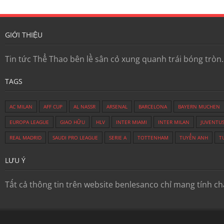
GIỚI THIỆU
Tin tức Thể Thao bên lề sân cỏ xung quanh trái bóng tròn
TAGS
AC MILAN
AFF CUP
AL NASSR
ARSENAL
BARCELONA
BAYERN MUCHEN
EUROPA LEAGUE
GIAO HỮU
HLV
INTER MIAMI
INTER MILAN
JUVENTU
REAL MADRID
SAUDI PRO LEAGUE
SERIE A
TOTTENHAM
TUYỂN ANH
T
LƯU Ý
Tất cả thông tin trên website benlesanco chỉ mang tính c