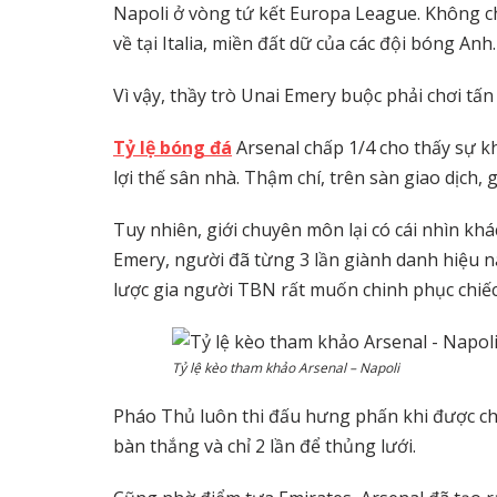
Napoli ở vòng tứ kết Europa League. Không chỉ 
về tại Italia, miền đất dữ của các đội bóng Anh.
Vì vậy, thầy trò Unai Emery buộc phải chơi tấ
Tỷ lệ bóng đá
Arsenal chấp 1/4 cho thấy sự kh
lợi thế sân nhà. Thậm chí, trên sàn giao dịch, 
Tuy nhiên, giới chuyên môn lại có cái nhìn kh
Emery, người đã từng 3 lần giành danh hiệu này
lược gia người TBN rất muốn chinh phục chiếc
Tỷ lệ kèo tham khảo Arsenal – Napoli
Pháo Thủ luôn thi đấu hưng phấn khi được chơ
bàn thắng và chỉ 2 lần để thủng lưới.