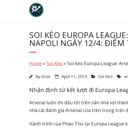
Skip
to
content
SOI KÈO EUROPA LEAGUE:
NAPOLI NGÀY 12/4: ĐIỂM
Home
»
Soi Kèo
»
Soi kèo Europa League: Arse
By
Enzo
April 11, 2019
Soi Kèo
ar
Nhận định tứ kết lượt đi Europa Leag
Arsenal luôn thi đấu tốt trên sân nhà với thàn
nhà cái đánh giá Arsenal cửa trên trong trận 
Hành trình của Pháo Thủ tại Europa League kh