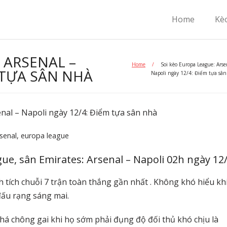
Home
Kè
 ARSENAL –
Home
/
Soi kèo Europa League: Arse
 TỰA SÂN NHÀ
Napoli ngày 12/4: Điểm tựa sâ
nal – Napoli ngày 12/4: Điểm tựa sân nhà
senal
,
europa league
ue, sân Emirates: Arsenal – Napoli 02h ngày 12
h tích chuỗi 7 trận toàn thắng gần nhất . Không khó hiểu kh
đấu rạng sáng mai.
á chông gai khi họ sớm phải đụng độ đối thủ khó chịu là