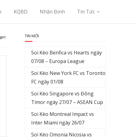
o
KQBD
Nhận Định
Tin Tức
TIN MỚI
gged:
Soi Kèo Benfica vs Hearts ngày
07/08 – Europa League
Soi Kèo New York FC vs Toronto
FC ngày 01/08
Soi Kèo Singapore vs Đông
Timor ngày 27/07 – ASEAN Cup
Soi Kèo Montreal Impact vs
Inter Miami ngày 26/07
Soi Kèo Omonia Nicosia vs